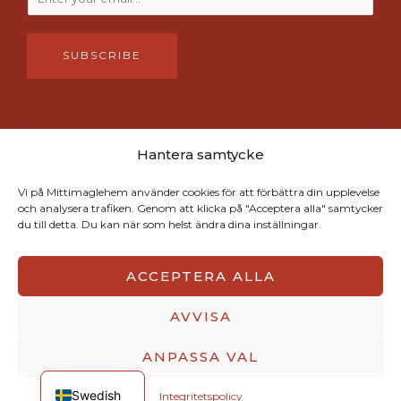
SUBSCRIBE
Hantera samtycke
Här ges utrymme för både det etablerade och det spirande. Vi
befinner oss just nu på en plats där nya uttryck kan få möjligheten
Vi på Mittimaglehem använder cookies för att förbättra din upplevelse
att ta form. Visionen med MITTIMAGLEHEM och tillhörande Art
och analysera trafiken. Genom att klicka på "Acceptera alla" samtycker
Space är att skapa en långsiktigt levande landsbygd där kreativitet,
du till detta. Du kan när som helst ändra dina inställningar.
samtal och gemenskap bär framtiden.
ACCEPTERA ALLA
AVVISA
COPYRIGHT © 2026 MITTIMAGLEHEM
ANPASSA VAL
English
Hemsidan är byggd av
Fri Kommunikation
Swedish
Integritetspolicy