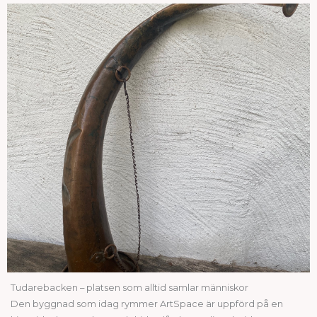
Tudarebacken – platsen som alltid samlar människor
Den byggnad som idag rymmer ArtSpace är uppförd på en