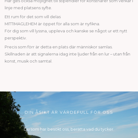
Här ges också möjlighet till stipendier för konstnärer som verkar i
linje med platsens syfte.
Ett rum för det som vill delas
MITTIMAGLEHEM är öppet för alla som är nyfikna.
För dig som vill lyssna, uppleva och kanske se något ur ett nytt
perspektiv.
Precis som förr är detta en plats där människor samlas.
Skillnaden är att signalerna idag inte ljuder från en lur – utan från
konst, musik och samtal.
DIN ÅSIKT ÄR VÄRDEFULL FÖR OSS
Du som har besökt oss, berätta vad du tycker.