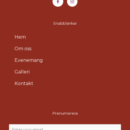
e
t
b
a
o
g
o
r
k
a
-
m
Snabblänkar
f
Hem
Om oss
Evenemang
Galleri
Kontakt
Prenumerera