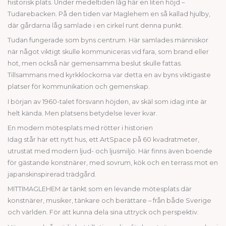
historisk plats. Under medeltiden låg här en liten höjd –
Tudarebacken. På den tiden var Maglehem en så kallad hjulby,
där gårdarna låg samlade i en cirkel runt denna punkt.
Tudan fungerade som byns centrum. Här samlades människor
när något viktigt skulle kommuniceras vid fara, som brand eller
hot, men också när gemensamma beslut skulle fattas.
Tillsammans med kyrkklockorna var detta en av byns viktigaste
platser för kommunikation och gemenskap.
I början av 1960-talet försvann höjden, av skäl som idag inte är
helt kända. Men platsens betydelse lever kvar.
En modern mötesplats med rötter i historien
Idag står här ett nytt hus, ett ArtSpace på 60 kvadratmeter,
utrustat med modern ljud- och ljusmiljö. Här finns även boende
för gästande konstnärer, med sovrum, kök och en terrass mot en
japanskinspirerad trädgård.
MITTIMAGLEHEM är tänkt som en levande mötesplats där
konstnärer, musiker, tänkare och berättare – från både Sverige
och världen. För att kunna dela sina uttryck och perspektiv.