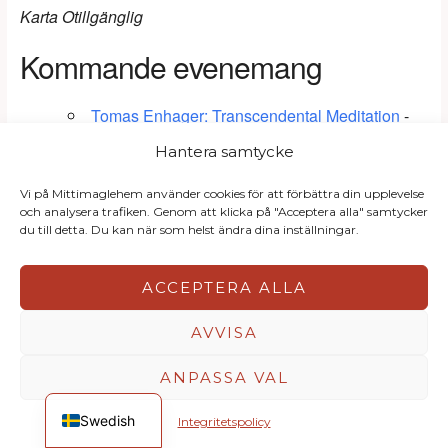
Karta Otillgänglig
Kommande evenemang
Tomas Enhager: Transcendental Meditation
-
augusti 27, 2026 - 19:00
Hantera samtycke
Tre vägar till inre frid
- augusti 27, 2026 - 19:00
Kreutzersonaten – när musik blir berättelse
-
Vi på Mittimaglehem använder cookies för att förbättra din upplevelse
september 17, 2026 - 20:00
och analysera trafiken. Genom att klicka på "Acceptera alla" samtycker
Lars Cederholm: Buddhismens väg och
du till detta. Du kan när som helst ändra dina inställningar.
meditation
- september 24, 2026 - 19:00
Anna Rochegova
- oktober 22, 2026 - 19:00
ACCEPTERA ALLA
AVVISA
ANPASSA VAL
English
Swedish
Integritetspolicy